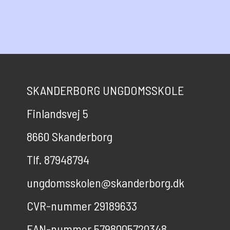
SKANDERBORG UNGDOMSSKOLE
Finlandsvej 5
8660 Skanderborg
Tlf. 87948794
ungdomsskolen@skanderborg.dk
CVR-nummer 29189633
EAN-nummer 5798005720348