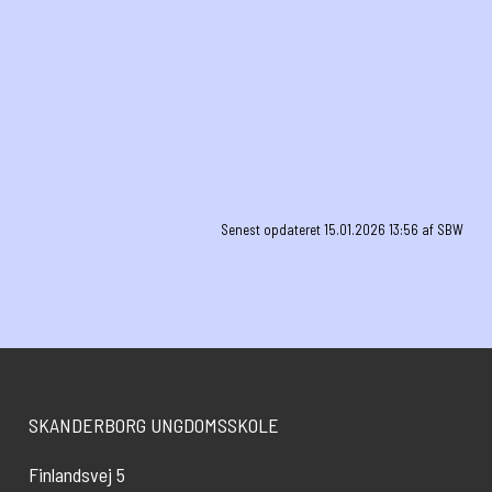
Skolen på Finlandsvej
Klubber
Unge- og Ukraineklasse
Senest opdateret 15.01.2026 13:56 af SBW
SKANDERBORG UNGDOMSSKOLE
Finlandsvej 5