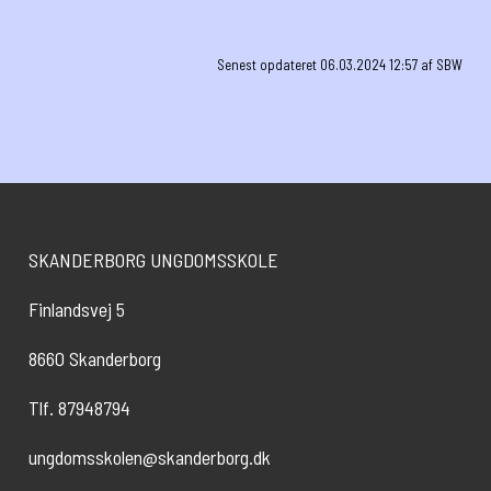
Senest opdateret 06.03.2024 12:57 af SBW
SKANDERBORG UNGDOMSSKOLE
Finlandsvej 5
8660 Skanderborg
Tlf. 87948794
ungdomsskolen@skanderborg.dk