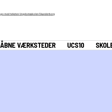
ÅBNE VÆRKSTEDER
UCS10
SKOL
ærksteder for alle borgere
man dukker op, som det lige