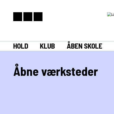
HOLD
KLUB
ÅBEN SKOLE
Åbne værksteder
I Skanderborg Ungdomsskole har vi flere forskellige åbne v
uanset alder og øvrig tilknytning til skolen.
Fælles for værkstederne er, at der ikke er tilmelding, men 
passer.
Læs mere om de enkelte værksteder her: