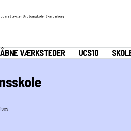
ÅBNE VÆRKSTEDER
UCS10
SKOL
msskole
ises.