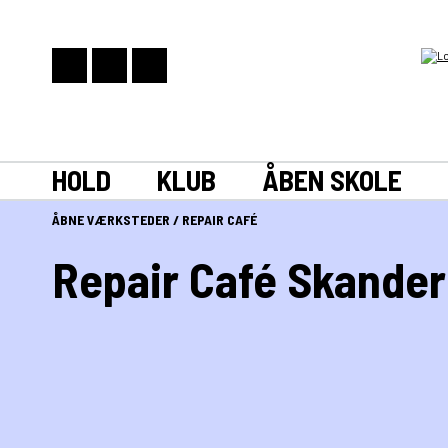
HOLD
KLUB
ÅBEN SKOLE
ÅBNE VÆRKSTEDER
/
REPAIR CAFÉ
Repair Café Skande
Repair Cafe er et fællesskabsprojekt, hvor en gruppe frivil
være alt fra tekstiler, til elektroniske og mekaniske gen
Større ting i form af eks. hvidevarer, maskiner, større mø
Vi mødes den første tirsdag i hver måned på Finlandsvej 5,