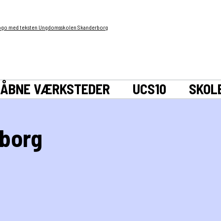
ÅBNE VÆRKSTEDER
UCS10
SKOL
rborg
lige "fixere" - mens gæsten er til stede - forsøger at reparere gæs
stande, småmøbler mm.
bler mm., henvises til de eksisterende, kommercielle værksteder.
 8660 Skanderborg kl. 16-19.