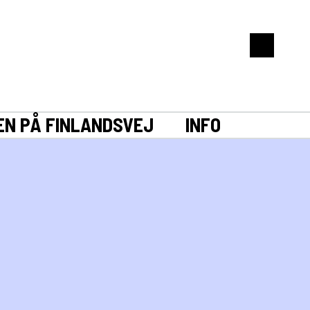
EN PÅ FINLANDSVEJ
INFO
tens ting som ellers ville være kasseret. Genstandene kan