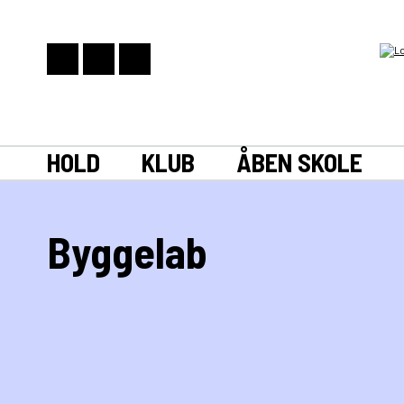
HOLD
KLUB
ÅBEN SKOLE
Byggelab
ByggeLab er en mobil enhed fyldt med værktøj, mate
ByggeLab afvikler forløb for 5.-9. årgang på egen sk
ByggeLab møder jer i skolegården/i tilknytning til jere