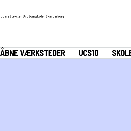
ÅBNE VÆRKSTEDER
UCS10
SKOL
rialer og spændende læringsforløb
ole – i elevernes kendte rammer.
s faglokaler med færdige forløb/eller efter aftale